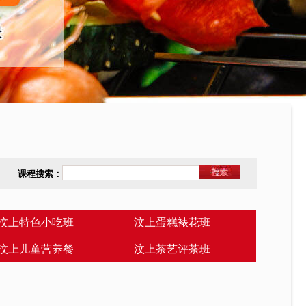
课程搜索：
汶上特色小吃班
汶上蛋糕裱花班
汶上儿童营养餐
汶上茶艺评茶班