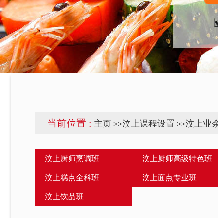
当前位置 :
主页
汶上课程设置
汶上业
>>
>>
汶上厨师烹调班
汶上厨师高级特色班
汶上糕点全科班
汶上面点专业班
汶上饮品班